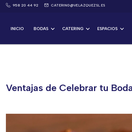
Saltar
958 20 44 92
CATERING@VELAZQUEZSL.ES
al
contenido
INICIO
BODAS
CATERING
ESPACIOS
Ventajas de Celebrar tu Bod