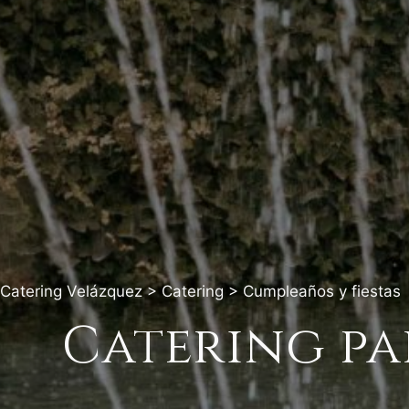
Catering Velázquez
> Catering
> Cumpleaños y fiestas
Catering pa