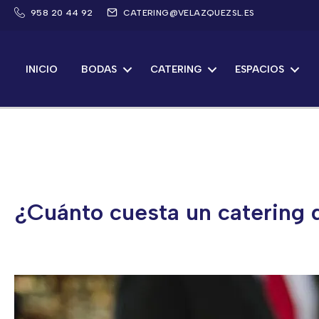
Saltar
958 20 44 92
CATERING@VELAZQUEZSL.ES
al
contenido
INICIO
BODAS
CATERING
ESPACIOS
¿Cuánto cuesta un catering 