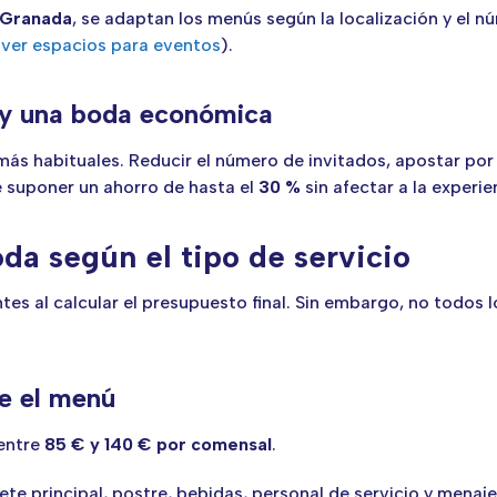
 Granada
, se adaptan los menús según la localización y el 
(
ver espacios para eventos
).
l y una boda económica
s habituales. Reducir el número de invitados, apostar por 
e suponer un ahorro de hasta el
30 %
sin afectar a la experie
da según el tipo de servicio
es al calcular el presupuesto final. Sin embargo, no todos l
ye el menú
entre
85 € y 140 € por comensal
.
quete principal, postre, bebidas, personal de servicio y men