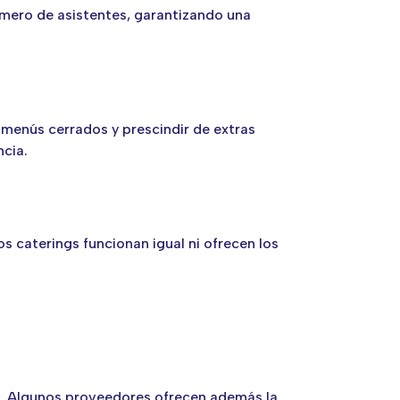
número de asistentes, garantizando una
menús cerrados y prescindir de extras
ncia.
os caterings funcionan igual ni ofrecen los
aje. Algunos proveedores ofrecen además la