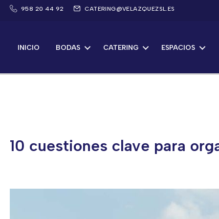
Saltar
958 20 44 92
CATERING@VELAZQUEZSL.ES
al
contenido
INICIO
BODAS
CATERING
ESPACIOS
10 cuestiones clave para org