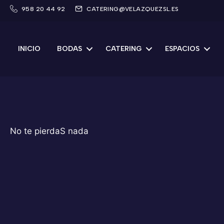
Saltar
958 20 44 92
CATERING@VELAZQUEZSL.ES
al
contenido
INICIO
BODAS
CATERING
ESPACIOS
No te pierdaS nada