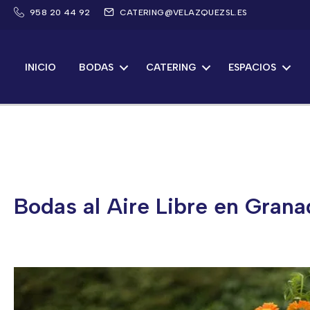
Saltar
958 20 44 92
CATERING@VELAZQUEZSL.ES
al
contenido
INICIO
BODAS
CATERING
ESPACIOS
Bodas al Aire Libre en Grana