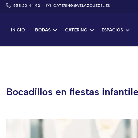
Saltar
958 20 44 92
CATERING@VELAZQUEZSL.ES
al
contenido
INICIO
BODAS
CATERING
ESPACIOS
Bocadillos en fiestas infanti